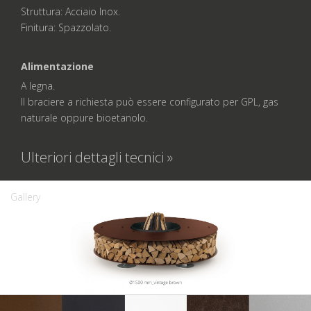
Struttura: Acciaio Inox.
Finitura: Spazzolato.
Alimentazione
A legna.
Il braciere a richiesta può essere configurato per GPL, gas
naturale oppure bioetanolo.
Ulteriori dettagli tecnici »
Gallery