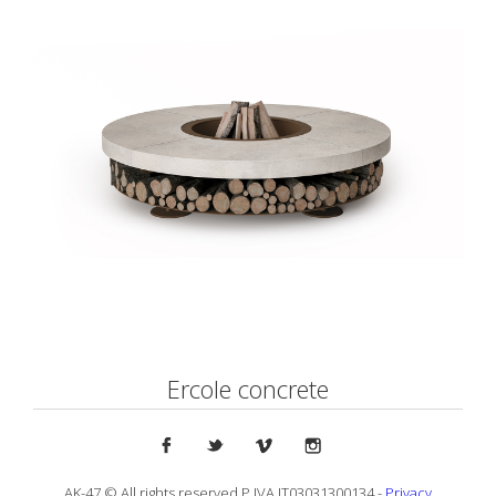
Ercole concrete
AK-47 © All rights reserved P.IVA IT03031300134 -
Privacy