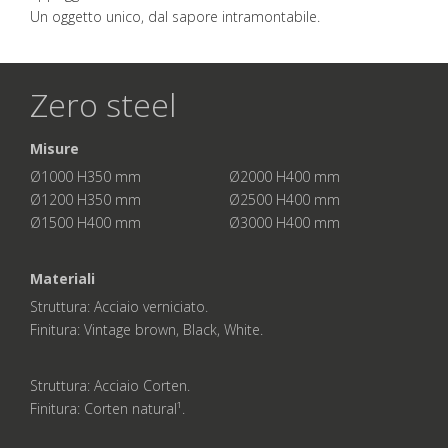
Un oggetto unico, dal sapore intramontabile.
Zero steel
Misure
Ø1000 H350 mm Ø2000 H400 mm
Ø1200 H350 mm Ø2500 H400 mm
Ø1500 H400 mm Ø3000 H400 mm
Materiali
Struttura: Acciaio verniciato.
Finitura: Vintage brown, Black, White.
Struttura: Acciaio Corten.
Finitura: Corten natural¹.