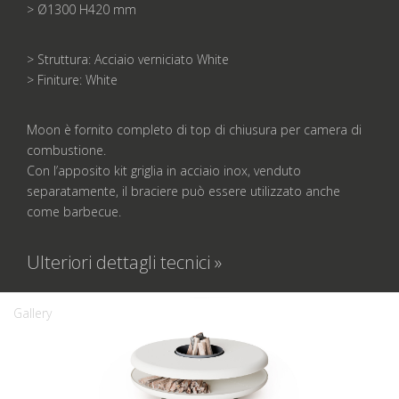
> Ø1300 H420 mm
> Struttura: Acciaio verniciato White
> Finiture: White
Moon è fornito completo di top di chiusura per camera di
combustione.
Con l’apposito kit griglia in acciaio inox, venduto
separatamente, il braciere può essere utilizzato anche
come barbecue.
Ulteriori dettagli tecnici »
Gallery