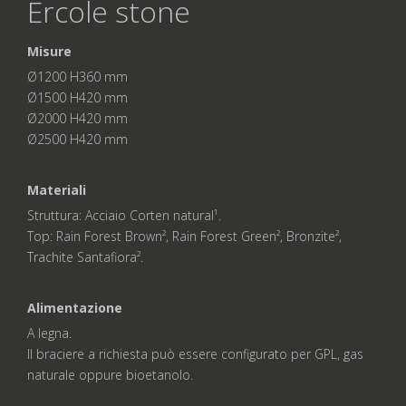
Ercole stone
Misure
Ø1200 H360 mm
Ø1500 H420 mm
Ø2000 H420 mm
Ø2500 H420 mm
Materiali
Struttura: Acciaio Corten natural¹.
Top: Rain Forest Brown², Rain Forest Green², Bronzite²,
Trachite Santafiora².
Alimentazione
A legna.
Il braciere a richiesta può essere configurato per GPL, gas
naturale oppure bioetanolo.